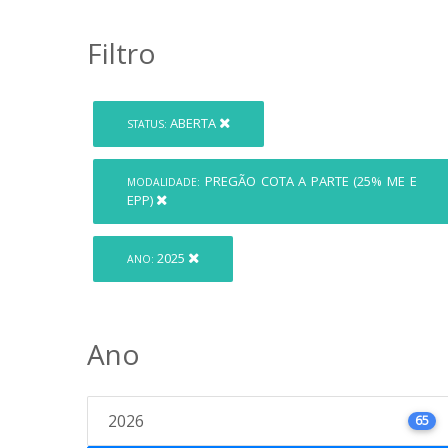
Filtro
ABERTA
STATUS:
PREGÃO COTA A PARTE (25% ME E
MODALIDADE:
EPP)
2025
ANO:
Ano
2026
65