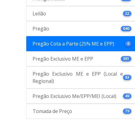
Leilão
22
Pregão
646
Pregão Cota a Parte (25% ME e EPP)
6
Pregão Exclusivo ME e EPP
361
Pregão Exclusivo ME e EPP (Local e
83
Regional)
Pregão Exclusivo Me/EPP/MEI (Local)
49
Tomada de Preço
79