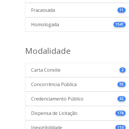
Fracassada
11
Homologada
1547
Modalidade
Carta Convite
2
Concorrência Pública
55
Credenciamento Público
32
Dispensa de Licitação
178
Inexigibilidade
110