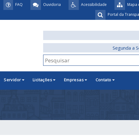
FAQ
Ouvidoria
Acessibilidade
Mapa d
Portal da Transp
Segunda a S
Servidor
Licitações
Empresas
Contato