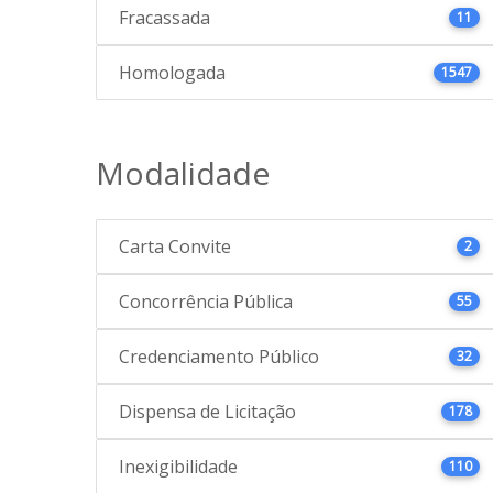
Fracassada
11
Homologada
1547
Modalidade
Carta Convite
2
Concorrência Pública
55
Credenciamento Público
32
Dispensa de Licitação
178
Inexigibilidade
110