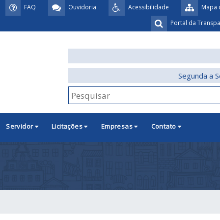
FAQ
Ouvidoria
Acessibilidade
Mapa d
Portal da Transp
Segunda a S
Servidor
Licitações
Empresas
Contato