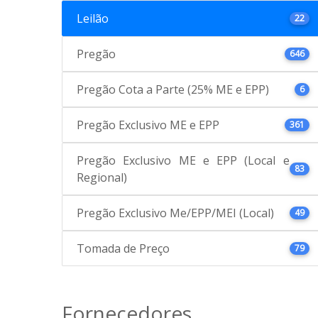
Leilão
22
Pregão
646
Pregão Cota a Parte (25% ME e EPP)
6
Pregão Exclusivo ME e EPP
361
Pregão Exclusivo ME e EPP (Local e
83
Regional)
Pregão Exclusivo Me/EPP/MEI (Local)
49
Tomada de Preço
79
Fornecedores