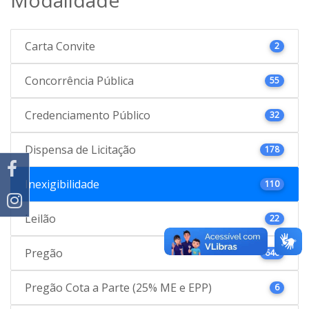
Carta Convite
2
Concorrência Pública
55
Credenciamento Público
32
Dispensa de Licitação
178
Inexigibilidade
110
Leilão
22
Pregão
646
Pregão Cota a Parte (25% ME e EPP)
6