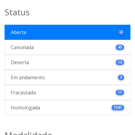
Status
Aberta
4
Cancelada
45
Deserta
13
Em andamento
3
Fracassada
11
Homologada
1547
Modalidade