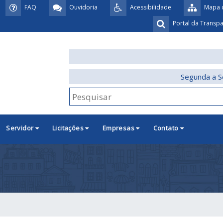
FAQ
Ouvidoria
Acessibilidade
Mapa d
Portal da Transp
Segunda a S
Servidor
Licitações
Empresas
Contato