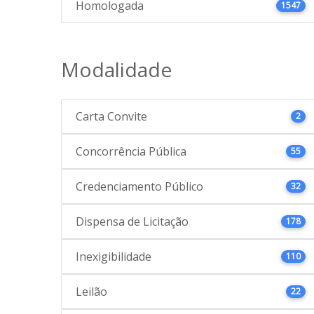
Homologada
1547
Modalidade
Carta Convite
2
Concorrência Pública
55
Credenciamento Público
32
Dispensa de Licitação
178
Inexigibilidade
110
Leilão
22