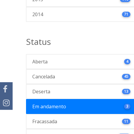
2014
71
Status
Aberta
4
Cancelada
45
Deserta
13
Em andamento
3
Fracassada
11