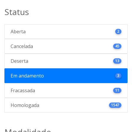
Status
Aberta
2
Cancelada
45
Deserta
13
Em andamento
3
Fracassada
11
Homologada
1547
Modalidade