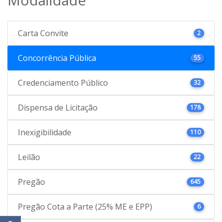
Carta Convite
2
Concorrência Pública
55
Credenciamento Público
32
Dispensa de Licitação
178
Inexigibilidade
110
Leilão
22
Pregão
645
Pregão Cota a Parte (25% ME e EPP)
6