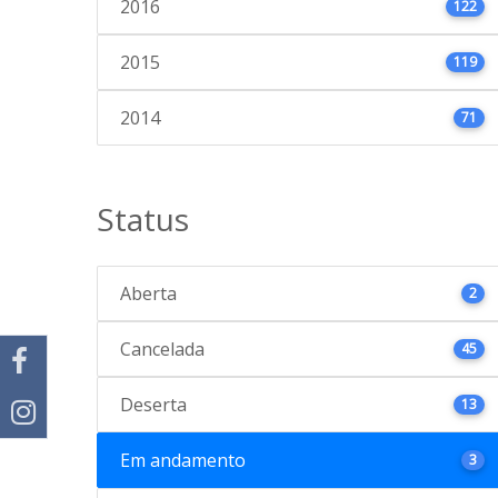
2016
122
2015
119
2014
71
Status
Aberta
2
Cancelada
45
Deserta
13
Em andamento
3