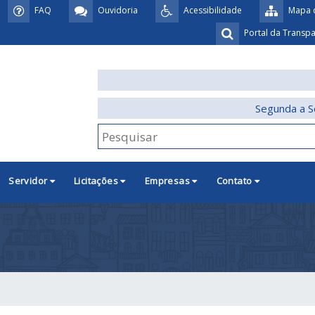
FAQ
Ouvidoria
Acessibilidade
Mapa d
Portal da Transp
Segunda a S
Servidor
Licitações
Empresas
Contato