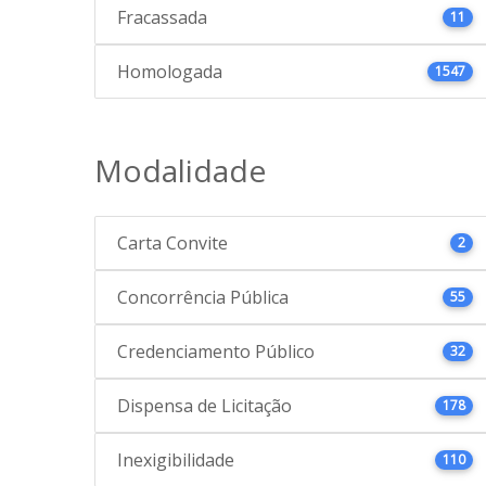
Fracassada
11
Homologada
1547
Modalidade
Carta Convite
2
Concorrência Pública
55
Credenciamento Público
32
Dispensa de Licitação
178
Inexigibilidade
110