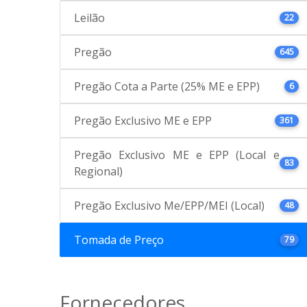
Leilão
22
Pregão
645
Pregão Cota a Parte (25% ME e EPP)
6
Pregão Exclusivo ME e EPP
361
Pregão Exclusivo ME e EPP (Local e
83
Regional)
Pregão Exclusivo Me/EPP/MEI (Local)
48
Tomada de Preço
79
Fornecedores