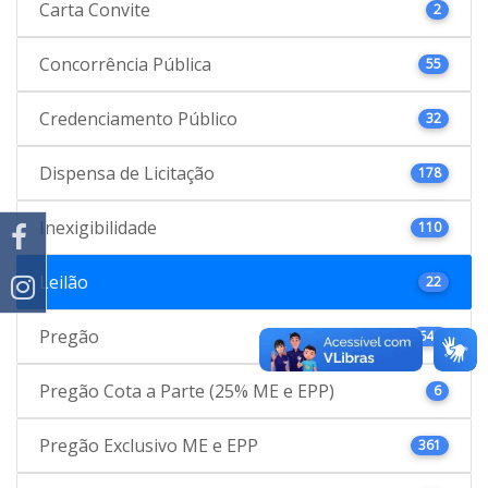
Carta Convite
2
Concorrência Pública
55
Credenciamento Público
32
Dispensa de Licitação
178
Inexigibilidade
110
Leilão
22
Pregão
646
Pregão Cota a Parte (25% ME e EPP)
6
Pregão Exclusivo ME e EPP
361