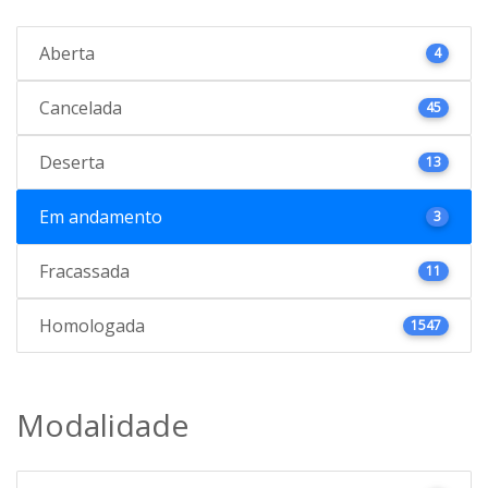
Aberta
4
Cancelada
45
Deserta
13
Em andamento
3
Fracassada
11
Homologada
1547
Modalidade