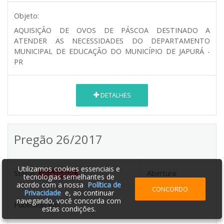
Objeto:
AQUISIÇÃO DE OVOS DE PÁSCOA DESTINADO A
ATENDER AS NECESSIDADES DO DEPARTAMENTO
MUNICIPAL DE EDUCAÇÃO DO MUNICÍPIO DE JAPURÁ -
PR
DETALHES
Pregão 26/2017
Utilizamos cookies essenciais e
Status:
Abertura:
Homologada
tecnologias semelhantes de
acordo com a nossa
Política de
CONCORDO
Privacidade
e, ao continuar
navegando, você concorda com
Publicado em:
estas condições.