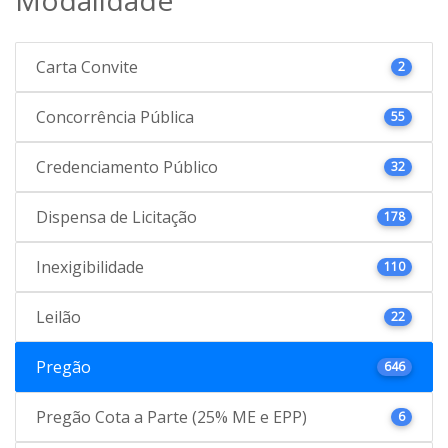
Carta Convite
2
Concorrência Pública
55
Credenciamento Público
32
Dispensa de Licitação
178
Inexigibilidade
110
Leilão
22
Pregão
646
Pregão Cota a Parte (25% ME e EPP)
6