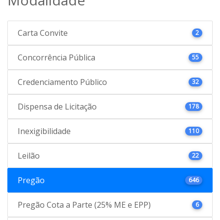
Carta Convite
2
Concorrência Pública
55
Credenciamento Público
32
Dispensa de Licitação
178
Inexigibilidade
110
Leilão
22
Pregão
646
Pregão Cota a Parte (25% ME e EPP)
6