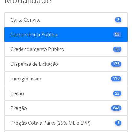
Carta Convite
2
Concorrência Pública
55
Credenciamento Público
32
Dispensa de Licitação
178
Inexigibilidade
110
Leilão
22
Pregão
646
Pregão Cota a Parte (25% ME e EPP)
6