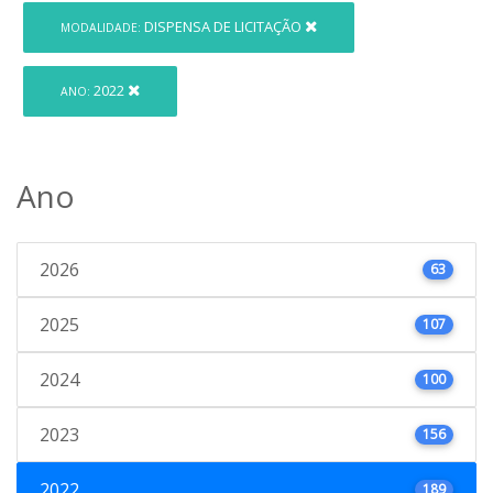
DISPENSA DE LICITAÇÃO
MODALIDADE:
2022
ANO:
Ano
2026
63
2025
107
2024
100
2023
156
2022
189