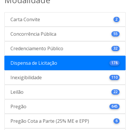
Carta Convite
2
Concorrência Pública
55
Credenciamento Público
32
Dispensa de Licitação
178
Inexigibilidade
110
Leilão
22
Pregão
645
Pregão Cota a Parte (25% ME e EPP)
6