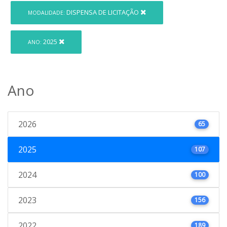
DISPENSA DE LICITAÇÃO
MODALIDADE:
2025
ANO:
Ano
2026
65
2025
107
2024
100
2023
156
2022
189