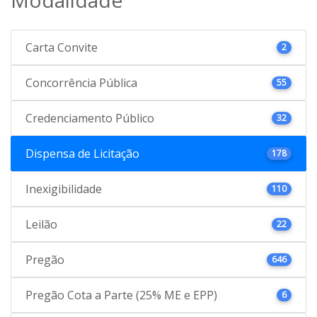
Carta Convite
2
Concorrência Pública
55
Credenciamento Público
32
Dispensa de Licitação
178
Inexigibilidade
110
Leilão
22
Pregão
646
Pregão Cota a Parte (25% ME e EPP)
6