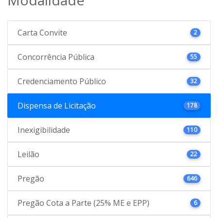
Carta Convite
2
Concorrência Pública
55
Credenciamento Público
32
Dispensa de Licitação
178
Inexigibilidade
110
Leilão
22
Pregão
646
Pregão Cota a Parte (25% ME e EPP)
6