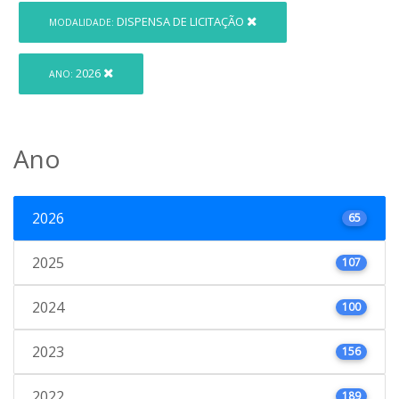
DISPENSA DE LICITAÇÃO
MODALIDADE:
2026
ANO:
Ano
2026
65
2025
107
2024
100
2023
156
2022
189