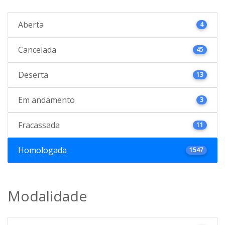
Aberta
4
Cancelada
45
Deserta
13
Em andamento
3
Fracassada
11
Homologada
1547
Modalidade