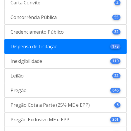
Carta Convite
2
Concorrência Pública
55
Credenciamento Público
32
Dispensa de Licitação
178
Inexigibilidade
110
Leilão
22
Pregão
646
Pregão Cota a Parte (25% ME e EPP)
6
Pregão Exclusivo ME e EPP
361