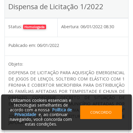
Dispensa de Licitação 1/2022
Status:
Abertura:
06/01/2022 08:30
Homologada
Publicado em:
06/01/2022
Objeto:
DISPENSA DE LICITAÇÃO PARA AQUISIÇÃO EMERGENCIAL
DE JOGOS DE LENÇOL SOLTEIRO COM ELÁSTICO COM 1
FRONHA E COBERTOR MICROFIBRA PARA DISTRIBUIÇÃO
AS FAMÍLIAS AFETADAS POR TEMPESTADE E CHUVA DE
GRANIZO, CONFORME DECRETO DE SITUAÇÃO DE
Utilizamos cookies essenciais e
EMERGENCIA NA ÁREAS DO MUNICÍPIO AFETADAS POR
tecnologias semelhantes de
acordo com a nossa
Política de
TEMPESTADE LOCAL/CONVECTIVA - GRANIZO (13213) Nº
CONCORDO
Privacidade
e, ao continuar
229 DE 26/10/2021 DA PREFEITURA DO MUNICÍPIO DE
navegando, você concorda com
JAPURÁ-PR
estas condições.