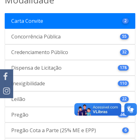
Carta Convite
2
Concorrência Pública
55
Credenciamento Público
32
Dispensa de Licitação
178
Inexigibilidade
110
Leilão
22
Pregão
646
Pregão Cota a Parte (25% ME e EPP)
6