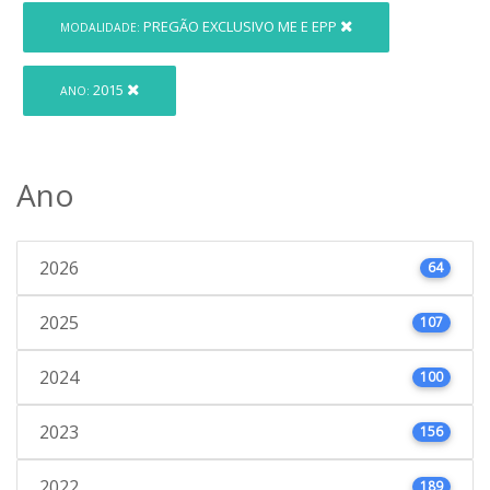
PREGÃO EXCLUSIVO ME E EPP
MODALIDADE:
2015
ANO:
Ano
2026
64
2025
107
2024
100
2023
156
2022
189