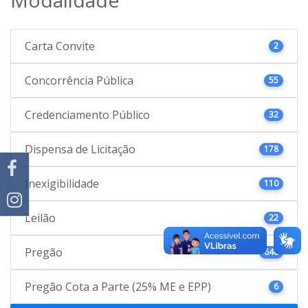
Carta Convite
2
Concorrência Pública
55
Credenciamento Público
32
Dispensa de Licitação
178
Inexigibilidade
110
Leilão
22
Pregão
646
Pregão Cota a Parte (25% ME e EPP)
6