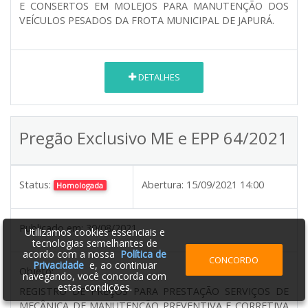
E CONSERTOS EM MOLEJOS PARA MANUTENÇÃO DOS
VEÍCULOS PESADOS DA FROTA MUNICIPAL DE JAPURÁ.
DETALHES
Pregão Exclusivo ME e EPP 64/2021
Status:
Abertura:
15/09/2021 14:00
Homologada
Publicado em:
30/08/2021
Utilizamos cookies essenciais e
tecnologias semelhantes de
acordo com a nossa
Política de
CONCORDO
Privacidade
e, ao continuar
Objeto:
navegando, você concorda com
estas condições.
REGISTRO DE PREÇOS PARA PRESTAÇÃO SERVIÇOS DE
MECÂNICA DE MANUTENÇÃO PREVENTIVA E CORRETIVA