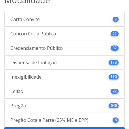
Carta Convite
2
Concorrência Pública
55
Credenciamento Público
32
Dispensa de Licitação
178
Inexigibilidade
110
Leilão
22
Pregão
646
Pregão Cota a Parte (25% ME e EPP)
6