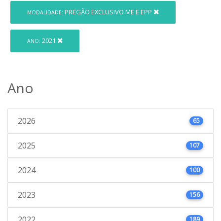
PREGÃO EXCLUSIVO ME E EPP
MODALIDADE:
2021
ANO:
Ano
2026
65
2025
107
2024
100
2023
156
2022
189