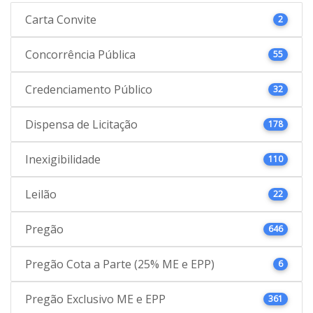
Carta Convite
2
Concorrência Pública
55
Credenciamento Público
32
Dispensa de Licitação
178
Inexigibilidade
110
Leilão
22
Pregão
646
Pregão Cota a Parte (25% ME e EPP)
6
Pregão Exclusivo ME e EPP
361