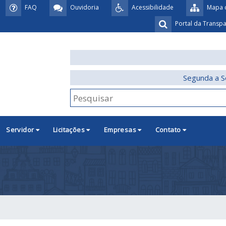
FAQ
Ouvidoria
Acessibilidade
Mapa d
Portal da Transp
Segunda a S
Servidor
Licitações
Empresas
Contato