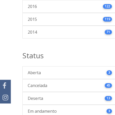
2016
122
2015
119
2014
71
Status
Aberta
3
Cancelada
45
Deserta
13
Em andamento
3