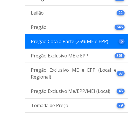
Leilão
22
Pregão
646
Pregão Cota a Parte (25% ME e EPP)
6
Pregão Exclusivo ME e EPP
361
Pregão Exclusivo ME e EPP (Local e
83
Regional)
Pregão Exclusivo Me/EPP/MEI (Local)
48
Tomada de Preço
79