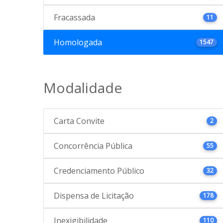
Fracassada
11
Homologada
1547
Modalidade
Carta Convite
2
Concorrência Pública
55
Credenciamento Público
32
Dispensa de Licitação
178
Inexigibilidade
110