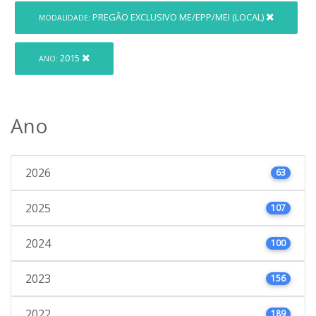
PREGÃO EXCLUSIVO ME/EPP/MEI (LOCAL)
MODALIDADE:
2015
ANO:
Ano
2026
63
2025
107
2024
100
2023
156
2022
189