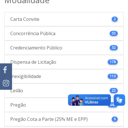
Carta Convite
2
Concorrência Pública
55
Credenciamento Público
32
Dispensa de Licitação
178
Inexigibilidade
110
Leilão
22
Pregão
645
Pregão Cota a Parte (25% ME e EPP)
6