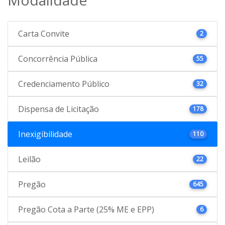
Carta Convite
2
Concorrência Pública
55
Credenciamento Público
32
Dispensa de Licitação
178
Inexigibilidade
110
Leilão
22
Pregão
645
Pregão Cota a Parte (25% ME e EPP)
6