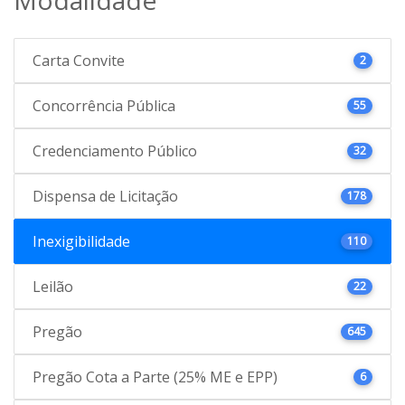
Carta Convite
2
Concorrência Pública
55
Credenciamento Público
32
Dispensa de Licitação
178
Inexigibilidade
110
Leilão
22
Pregão
645
Pregão Cota a Parte (25% ME e EPP)
6