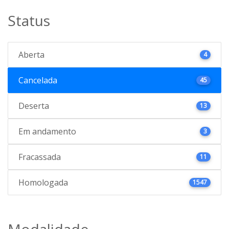
Status
Aberta
4
Cancelada
45
Deserta
13
Em andamento
3
Fracassada
11
Homologada
1547
Modalidade