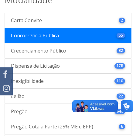
Carta Convite
2
Concorrência Pública
55
Credenciamento Público
32
Dispensa de Licitação
178
Inexigibilidade
110
Leilão
22
Pregão
646
Pregão Cota a Parte (25% ME e EPP)
6