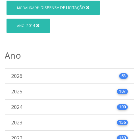
DISPENSA DE LICITAÇÃO
MODALIDADE:
2014
ANO:
Ano
2026
63
2025
107
2024
100
2023
156
2022
189