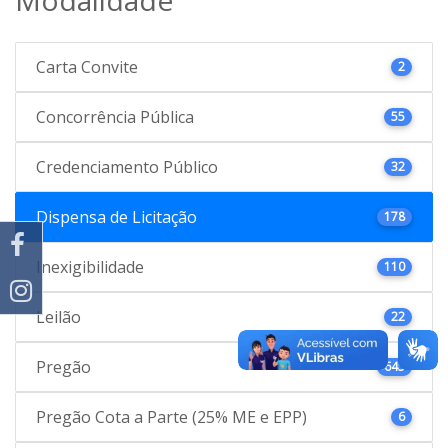
Carta Convite
2
Concorrência Pública
55
Credenciamento Público
32
Dispensa de Licitação
178
Inexigibilidade
110
Leilão
22
Pregão
645
Pregão Cota a Parte (25% ME e EPP)
6