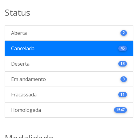
Status
Aberta
2
Cancelada
45
Deserta
13
Em andamento
3
Fracassada
11
Homologada
1547
Modalidade