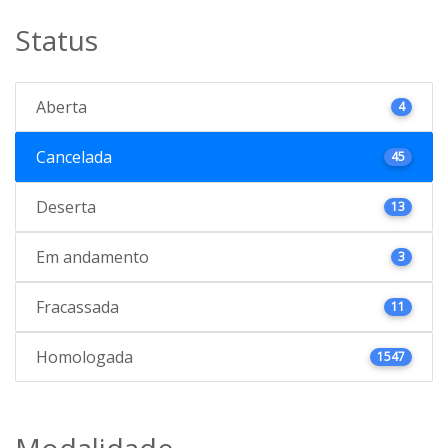
Status
Aberta
4
Cancelada
45
Deserta
13
Em andamento
3
Fracassada
11
Homologada
1547
Modalidade