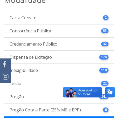
Carta Convite
2
Concorrência Pública
55
Credenciamento Público
32
Dispensa de Licitação
178
Inexigibilidade
110
Leilão
22
Pregão
646
Pregão Cota a Parte (25% ME e EPP)
6