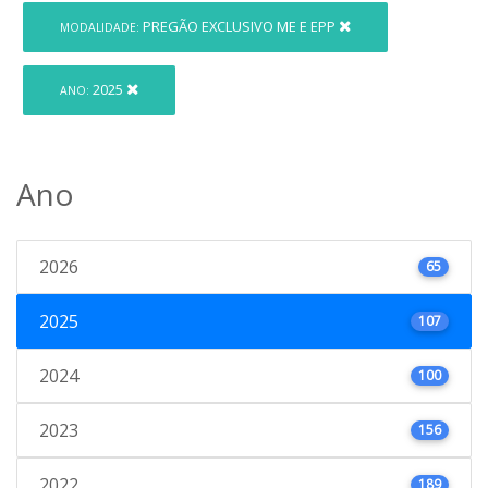
PREGÃO EXCLUSIVO ME E EPP
MODALIDADE:
2025
ANO:
Ano
2026
65
2025
107
2024
100
2023
156
2022
189