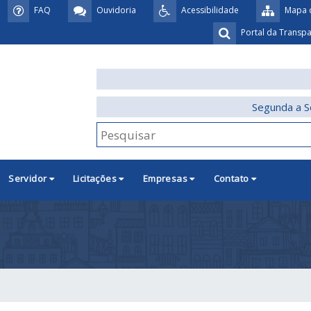
FAQ
Ouvidoria
Acessibilidade
Mapa d
Portal da Transp
Segunda a S
Servidor
Licitações
Empresas
Contato