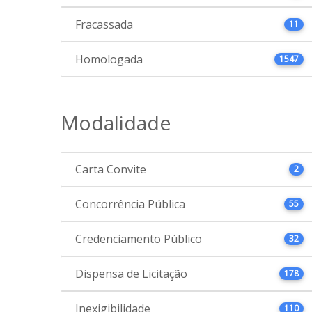
Fracassada
11
Homologada
1547
Modalidade
Carta Convite
2
Concorrência Pública
55
Credenciamento Público
32
Dispensa de Licitação
178
Inexigibilidade
110