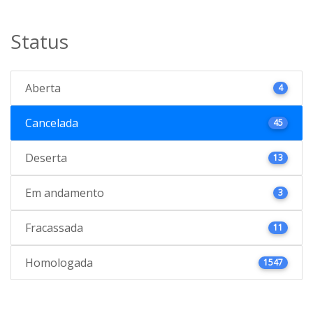
Status
Aberta
4
Cancelada
45
Deserta
13
Em andamento
3
Fracassada
11
Homologada
1547