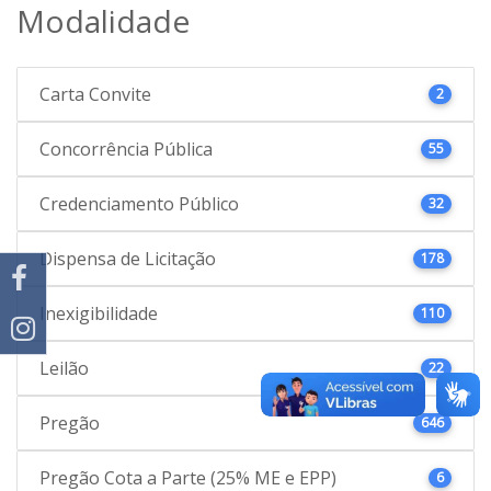
Modalidade
Carta Convite
2
Concorrência Pública
55
Credenciamento Público
32
Dispensa de Licitação
178
Inexigibilidade
110
Leilão
22
Pregão
646
Pregão Cota a Parte (25% ME e EPP)
6