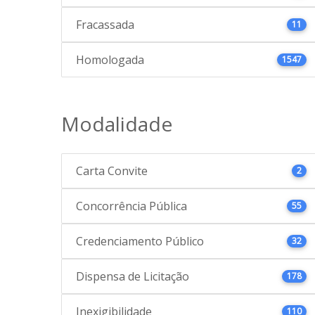
Fracassada
11
Homologada
1547
Modalidade
Carta Convite
2
Concorrência Pública
55
Credenciamento Público
32
Dispensa de Licitação
178
Inexigibilidade
110