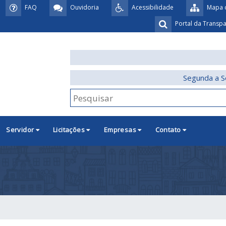
FAQ
Ouvidoria
Acessibilidade
Mapa d
Portal da Transp
Segunda a S
Servidor
Licitações
Empresas
Contato