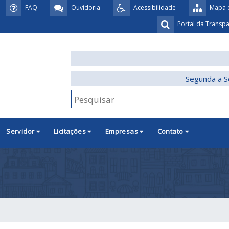
FAQ
Ouvidoria
Acessibilidade
Mapa d
Portal da Transp
Segunda a S
Servidor
Licitações
Empresas
Contato