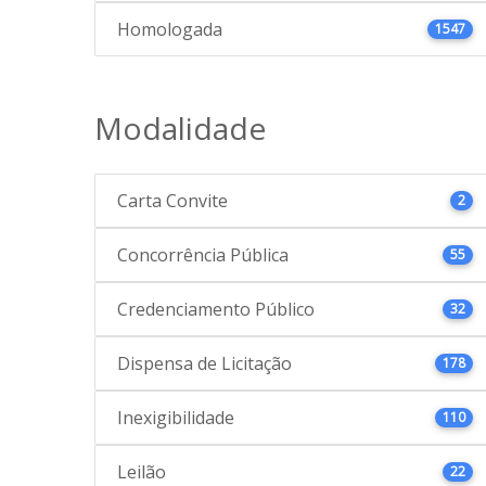
Homologada
1547
Modalidade
Carta Convite
2
Concorrência Pública
55
Credenciamento Público
32
Dispensa de Licitação
178
Inexigibilidade
110
Leilão
22