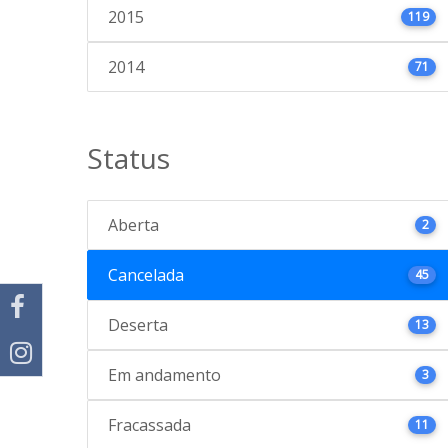
2015
119
2014
71
Status
Aberta
2
Cancelada
45
Deserta
13
Em andamento
3
Fracassada
11