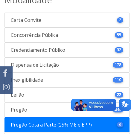
Carta Convite
2
Concorrência Pública
55
Credenciamento Público
32
Dispensa de Licitação
178
Inexigibilidade
110
Leilão
22
Pregão
646
Pregão Cota a Parte (25% ME e EPP)
6