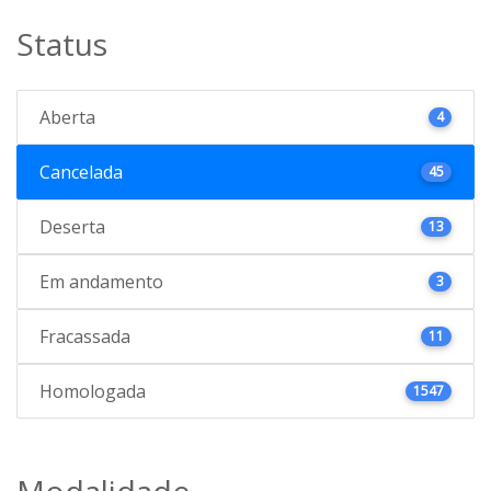
Status
Aberta
4
Cancelada
45
Deserta
13
Em andamento
3
Fracassada
11
Homologada
1547
Modalidade