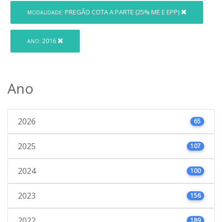
PREGÃO COTA A PARTE (25% ME E EPP)
MODALIDADE:
2016
ANO:
Ano
2026
65
2025
107
2024
100
2023
156
2022
189