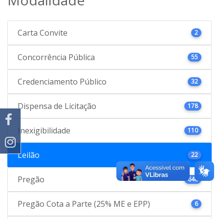
Carta Convite
2
Concorrência Pública
55
Credenciamento Público
32
Dispensa de Licitação
178
Inexigibilidade
110
Leilão
22
Pregão
646
Pregão Cota a Parte (25% ME e EPP)
6