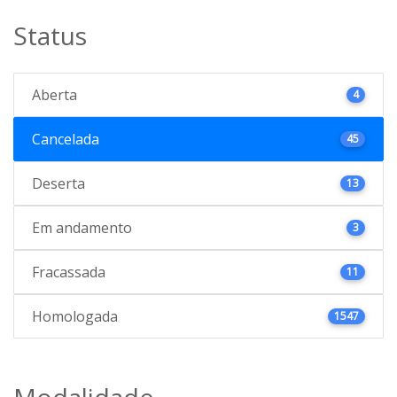
Status
Aberta
4
Cancelada
45
Deserta
13
Em andamento
3
Fracassada
11
Homologada
1547
Modalidade