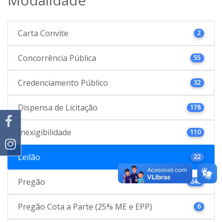
Carta Convite
2
Concorrência Pública
55
Credenciamento Público
32
Dispensa de Licitação
178
Inexigibilidade
110
Leilão
22
Pregão
646
Pregão Cota a Parte (25% ME e EPP)
6