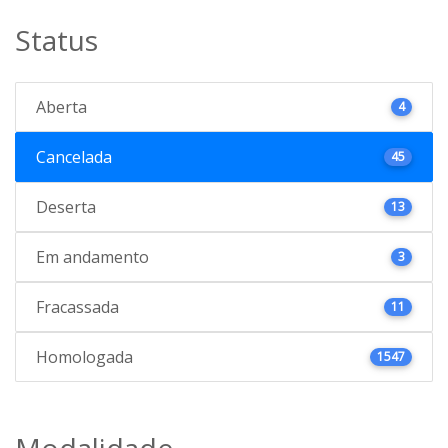
Status
Aberta
4
Cancelada
45
Deserta
13
Em andamento
3
Fracassada
11
Homologada
1547
Modalidade