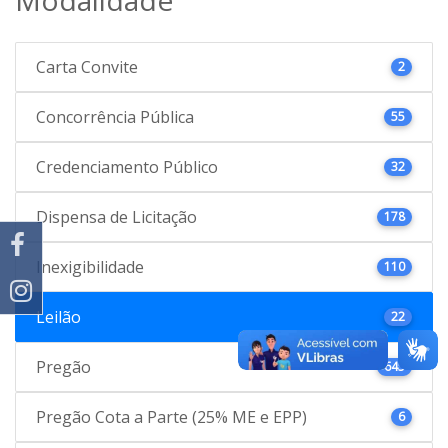
Carta Convite
2
Concorrência Pública
55
Credenciamento Público
32
Dispensa de Licitação
178
Inexigibilidade
110
Leilão
22
Pregão
645
Pregão Cota a Parte (25% ME e EPP)
6