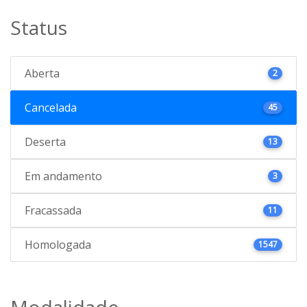
Status
Aberta
2
Cancelada
45
Deserta
13
Em andamento
3
Fracassada
11
Homologada
1547
Modalidade