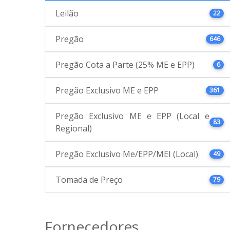
Leilão
22
Pregão
646
Pregão Cota a Parte (25% ME e EPP)
6
Pregão Exclusivo ME e EPP
361
Pregão Exclusivo ME e EPP (Local e
83
Regional)
Pregão Exclusivo Me/EPP/MEI (Local)
49
Tomada de Preço
79
Fornecedores