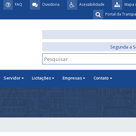
FAQ
Ouvidoria
Acessibilidade
Mapa d
Portal da Transp
Segunda a S
Servidor
Licitações
Empresas
Contato