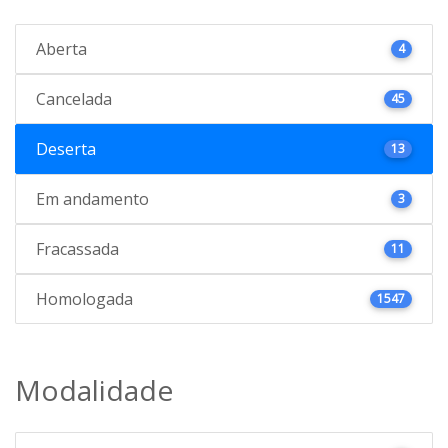
Aberta
4
Cancelada
45
Deserta
13
Em andamento
3
Fracassada
11
Homologada
1547
Modalidade