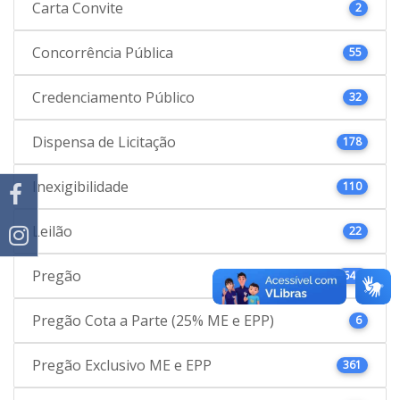
Carta Convite
2
Concorrência Pública
55
Credenciamento Público
32
Dispensa de Licitação
178
Inexigibilidade
110
Leilão
22
Pregão
646
Pregão Cota a Parte (25% ME e EPP)
6
Pregão Exclusivo ME e EPP
361