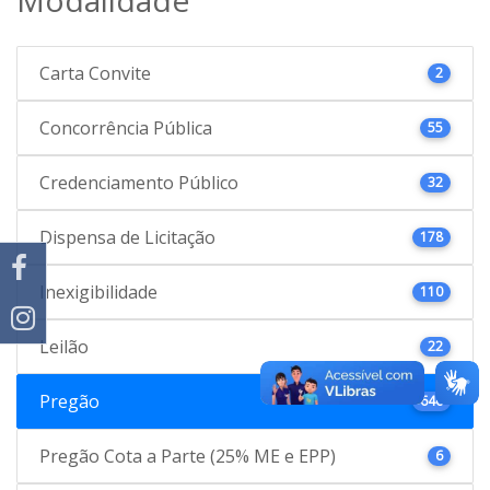
Carta Convite
2
Concorrência Pública
55
Credenciamento Público
32
Dispensa de Licitação
178
Inexigibilidade
110
Leilão
22
Pregão
646
Pregão Cota a Parte (25% ME e EPP)
6