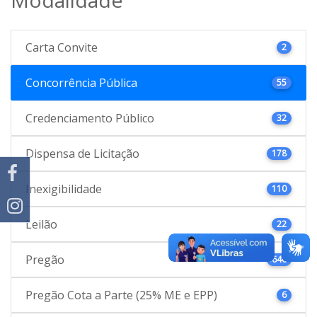
Carta Convite
2
Concorrência Pública
55
Credenciamento Público
32
Dispensa de Licitação
178
Inexigibilidade
110
Leilão
22
Pregão
646
Pregão Cota a Parte (25% ME e EPP)
6