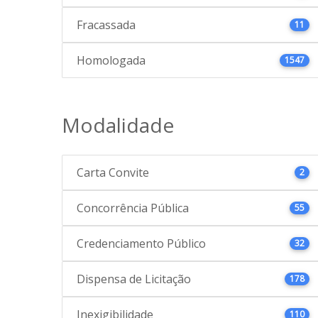
Fracassada
11
Homologada
1547
Modalidade
Carta Convite
2
Concorrência Pública
55
Credenciamento Público
32
Dispensa de Licitação
178
Inexigibilidade
110