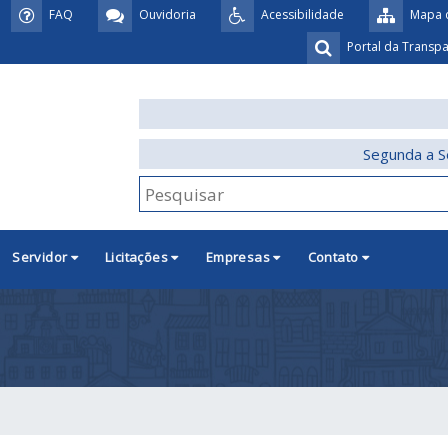
FAQ
Ouvidoria
Acessibilidade
Mapa d
Portal da Transp
Segunda a S
Servidor
Licitações
Empresas
Contato