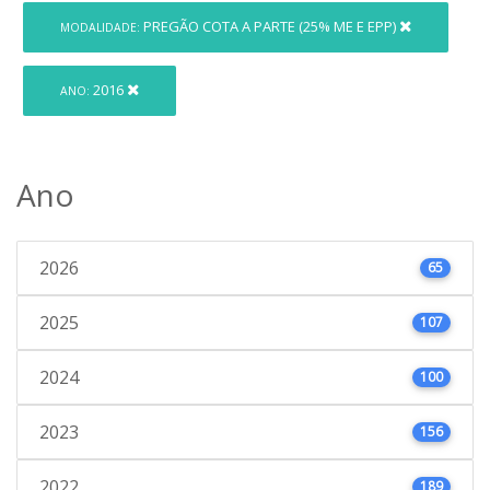
PREGÃO COTA A PARTE (25% ME E EPP)
MODALIDADE:
2016
ANO:
Ano
2026
65
2025
107
2024
100
2023
156
2022
189