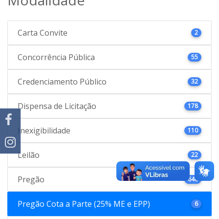
Carta Convite
2
Concorrência Pública
55
Credenciamento Público
32
Dispensa de Licitação
178
Inexigibilidade
110
Leilão
22
Pregão
646
Pregão Cota a Parte (25% ME e EPP)
6