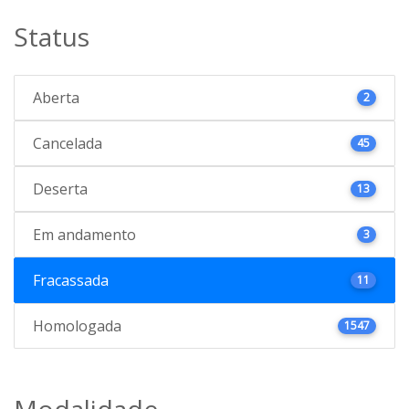
Status
Aberta
2
Cancelada
45
Deserta
13
Em andamento
3
Fracassada
11
Homologada
1547
Modalidade