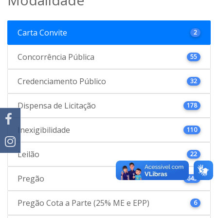
Carta Convite
2
Concorrência Pública
55
Credenciamento Público
32
Dispensa de Licitação
178
Inexigibilidade
110
Leilão
22
Pregão
645
Pregão Cota a Parte (25% ME e EPP)
6