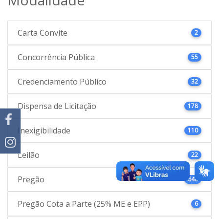
Carta Convite
2
Concorrência Pública
55
Credenciamento Público
32
Dispensa de Licitação
178
Inexigibilidade
110
Leilão
22
Pregão
646
Pregão Cota a Parte (25% ME e EPP)
6