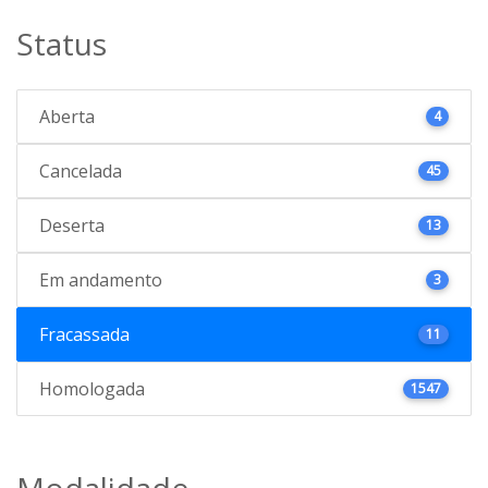
Status
Aberta
4
Cancelada
45
Deserta
13
Em andamento
3
Fracassada
11
Homologada
1547
Modalidade