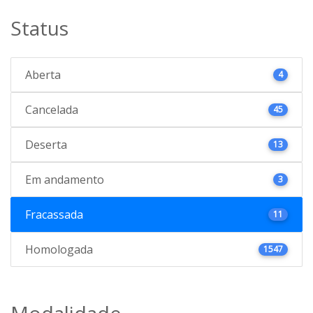
Status
Aberta
4
Cancelada
45
Deserta
13
Em andamento
3
Fracassada
11
Homologada
1547
Modalidade