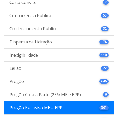
Carta Convite
2
Concorrência Pública
55
Credenciamento Público
32
Dispensa de Licitação
178
Inexigibilidade
110
Leilão
22
Pregão
646
Pregão Cota a Parte (25% ME e EPP)
6
Pregão Exclusivo ME e EPP
361