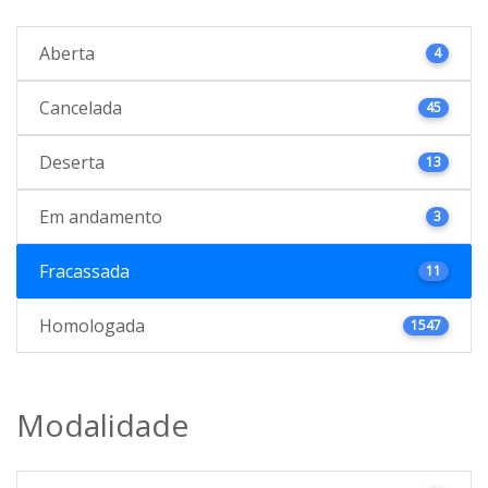
Aberta
4
Cancelada
45
Deserta
13
Em andamento
3
Fracassada
11
Homologada
1547
Modalidade