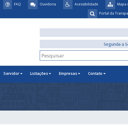
FAQ
Ouvidoria
Acessibilidade
Mapa d
Portal da Transp
Segunda a S
Servidor
Licitações
Empresas
Contato