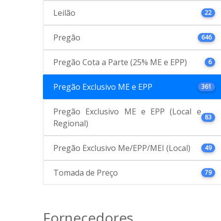
Leilão
22
Pregão
646
Pregão Cota a Parte (25% ME e EPP)
6
Pregão Exclusivo ME e EPP
361
Pregão Exclusivo ME e EPP (Local e
83
Regional)
Pregão Exclusivo Me/EPP/MEI (Local)
49
Tomada de Preço
79
Fornecedores