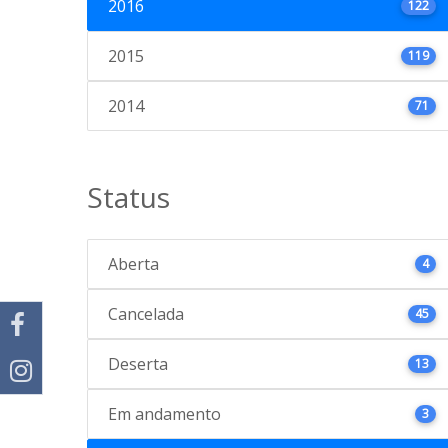
2016
122
2015
119
2014
71
Status
Aberta
4
Cancelada
45
Deserta
13
Em andamento
3