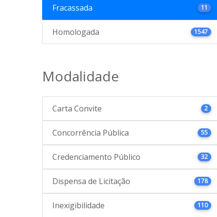
Fracassada
11
Homologada
1547
Modalidade
Carta Convite
2
Concorrência Pública
55
Credenciamento Público
32
Dispensa de Licitação
178
Inexigibilidade
110