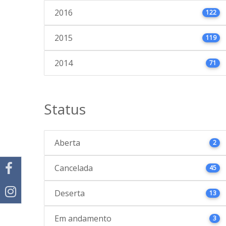
2016
122
2015
119
2014
71
Status
Aberta
2
Cancelada
45
Deserta
13
Em andamento
3