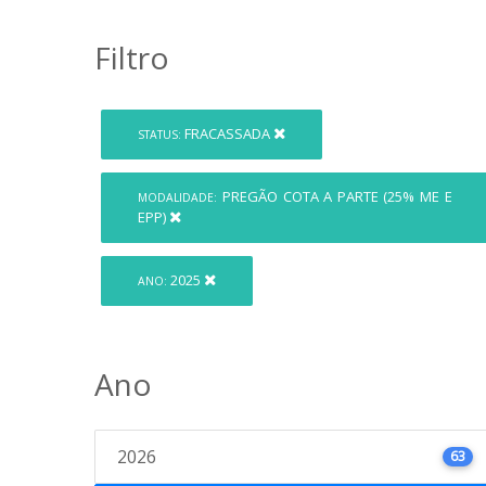
Filtro
FRACASSADA
STATUS:
PREGÃO COTA A PARTE (25% ME E
MODALIDADE:
EPP)
2025
ANO:
Ano
2026
63