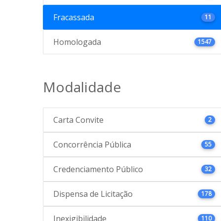
Fracassada
11
Homologada
1547
Modalidade
Carta Convite
2
Concorrência Pública
55
Credenciamento Público
32
Dispensa de Licitação
178
Inexigibilidade
110