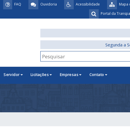
FAQ
Ouvidoria
Acessibilidade
Mapa d
Portal da Transp
Segunda a S
Servidor
Licitações
Empresas
Contato