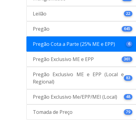
Leilão
22
Pregão
645
Pregão Cota a Parte (25% ME e EPP)
6
Pregão Exclusivo ME e EPP
361
Pregão Exclusivo ME e EPP (Local e
83
Regional)
Pregão Exclusivo Me/EPP/MEI (Local)
48
Tomada de Preço
79