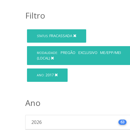
Filtro
FRACASSADA
STATUS:
PREGÃO EXCLUSIVO ME/EPP/MEI
MODALIDADE:
(LOCAL)
2017
ANO:
Ano
2026
63