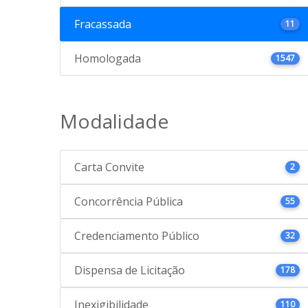
Fracassada
11
Homologada
1547
Modalidade
Carta Convite
2
Concorrência Pública
55
Credenciamento Público
32
Dispensa de Licitação
178
Inexigibilidade
110