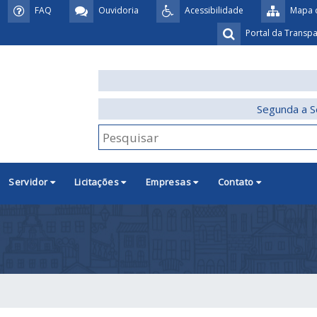
FAQ
Ouvidoria
Acessibilidade
Mapa d
Portal da Transp
Segunda a S
Servidor
Licitações
Empresas
Contato