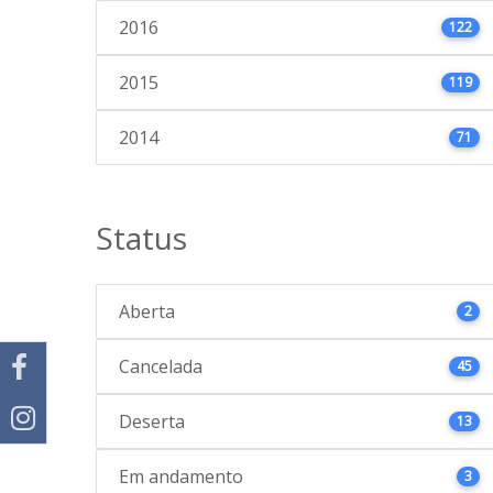
2016
122
2015
119
2014
71
Status
Aberta
2
Cancelada
45
Deserta
13
Em andamento
3