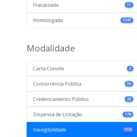
Fracassada
11
Homologada
1547
Modalidade
Carta Convite
2
Concorrência Pública
55
Credenciamento Público
32
Dispensa de Licitação
178
Inexigibilidade
110