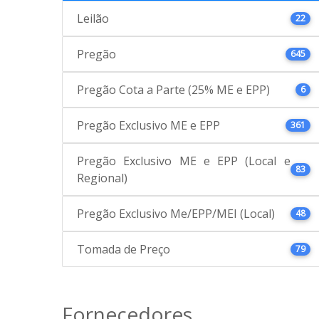
Leilão
22
Pregão
645
Pregão Cota a Parte (25% ME e EPP)
6
Pregão Exclusivo ME e EPP
361
Pregão Exclusivo ME e EPP (Local e
83
Regional)
Pregão Exclusivo Me/EPP/MEI (Local)
48
Tomada de Preço
79
Fornecedores