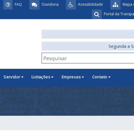
FAQ
Ouvidoria
Acessibilidade
Mapa d
Portal da Transp
Segunda a S
Servidor
Licitações
Empresas
Contato