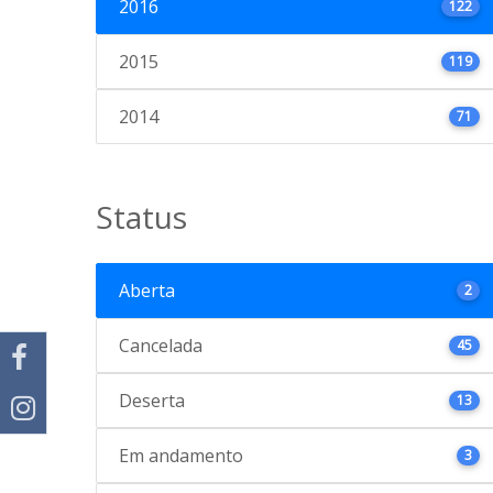
2016
122
2015
119
2014
71
Status
Aberta
2
Cancelada
45
Deserta
13
Em andamento
3