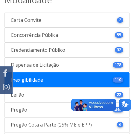
Carta Convite
2
Concorrência Pública
55
Credenciamento Público
32
Dispensa de Licitação
178
Inexigibilidade
110
Leilão
22
Pregão
646
Pregão Cota a Parte (25% ME e EPP)
6