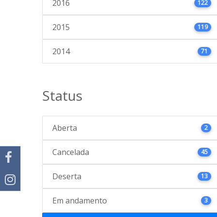
2016
122
2015
119
2014
71
Status
Aberta
2
Cancelada
45
Deserta
13
Em andamento
3