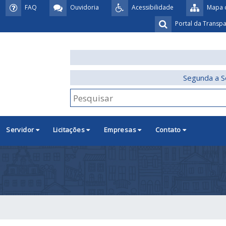
FAQ
Ouvidoria
Acessibilidade
Mapa d
Portal da Transp
Segunda a S
Servidor
Licitações
Empresas
Contato