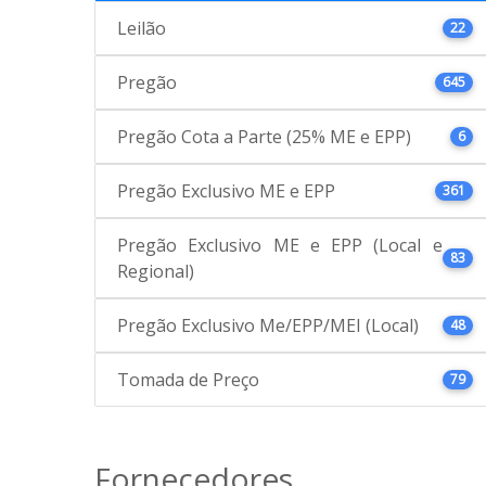
Leilão
22
Pregão
645
Pregão Cota a Parte (25% ME e EPP)
6
Pregão Exclusivo ME e EPP
361
Pregão Exclusivo ME e EPP (Local e
83
Regional)
Pregão Exclusivo Me/EPP/MEI (Local)
48
Tomada de Preço
79
Fornecedores