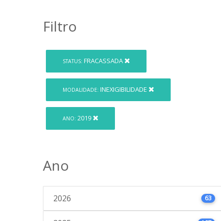
Filtro
FRACASSADA
STATUS:
INEXIGIBILIDADE
MODALIDADE:
2019
ANO:
Ano
2026
63