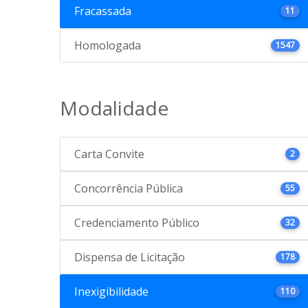
Fracassada
11
Homologada
1547
Modalidade
Carta Convite
2
Concorrência Pública
55
Credenciamento Público
32
Dispensa de Licitação
178
Inexigibilidade
110