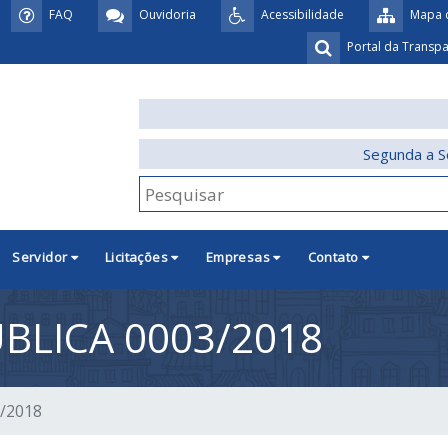
FAQ
Ouvidoria
Acessibilidade
Mapa d
Portal da Transp
Segunda a S
Servidor
Licitações
Empresas
Contato
BLICA 0003/2018
3/2018